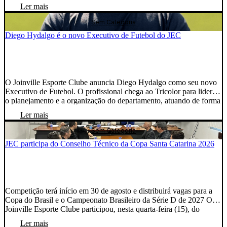
informativo passou a apresentar semanalmente as principais
Ler mais
movimentações dos setores do clube, compartilhando avanços,
desafios, decisões e próximos passos. Mesmo diante de um […]
Sem Categoria
Diego Hydalgo é o novo Executivo de Futebol do JEC
O Joinville Esporte Clube anuncia Diego Hydalgo como seu novo
Executivo de Futebol. O profissional chega ao Tricolor para liderar
o planejamento e a organização do departamento, atuando de forma
integrada com a diretoria, a comissão técnica e os demais setores
Ler mais
envolvidos na operação esportiva. A chegada de Hydalgo ocorre
em um momento estratégico para […]
Sem Categoria
JEC participa do Conselho Técnico da Copa Santa Catarina 2026
Competição terá início em 30 de agosto e distribuirá vagas para a
Copa do Brasil e o Campeonato Brasileiro da Série D de 2027 O
Joinville Esporte Clube participou, nesta quarta-feira (15), do
Conselho Técnico da Copa Santa Catarina 2026, realizado no
Ler mais