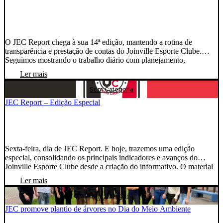
O JEC Report chega à sua 14ª edição, mantendo a rotina de
transparência e prestação de contas do Joinville Esporte Clube.
Seguimos mostrando o trabalho diário com planejamento,
responsabilidade e foco no fortalecimento do JEC. JEC Report – 4
Ler mais
a 11 de Junho de 2026
Sem Categoria
JEC Report – Edição Especial
Sexta-feira, dia de JEC Report. E hoje, trazemos uma edição
especial, consolidando os principais indicadores e avanços do
Joinville Esporte Clube desde a criação do informativo. O material
reúne dados de diferentes áreas do clube, reforçando a rotina de
Ler mais
transparência, organização e prestação de contas. Mesmo diante de
limitações e desafios, o relatório mostra um […]
Sem Categoria
JEC promove plantio de árvores no Dia do Meio Ambiente