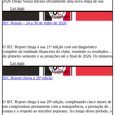
2026 Diego Souza iniciou oficialmente uma nova etapa de sua
trajetória no futebol. Após construir uma carreira de duas décadas
Ler mais
dentro das quatro linhas, o ex-jogador chegou a Joinville para
assumir o […]
Sem Categoria
JEC Report – 24 a 30 de Julho de 2026
O JEC Report chega à sua 21ª edição com um diagnóstico
completo da realidade financeira do clube, reunindo os resultados
do primeiro semestre e as projeções até o final de 2026. Os números
estão apresentados de forma aberta, direta e responsável em nosso
Ler mais
Portal da Transparência. Porque o problema nunca foi o acesso à
informação. […]
Sem Categoria
JEC Report chega à 20ª edição
O JEC Report chega à sua 20ª edição, completando cinco meses de
um compromisso permanente com a transparência, a prestação de
contas e o respeito ao torcedor jequeano. Ao longo desse período, o