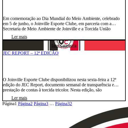
Em comemoração ao Dia Mundial do Meio Ambiente, celebrado
em 5 de junho, o Joinville Esporte Clube, em parceria com a
Secretaria de Meio Ambiente de Joinville e a Torcida União
Tricolor, promoveu uma importante ação de conscientização
Ler mais
ambiental por meio do plantio de árvores na Praça da Cidade,
localizada no bairro Guanabara. A iniciativa […]
Sem Categoria
JEC REPORT – 12ª EDIÇÃO
O Joinville Esporte Clube disponibilizou nesta sexta-feira a 12ª
edição do JEC Report, documento semanal de transparência e
prestação de contas à torcida tricolor. Nesta edição, são
apresentados os números e bastidores da operação da partida diante
Ler mais
do Cianorte, que recebeu mais de 6 mil torcedores na Arena
Página
1
Página
2
Página
3
…
Página
32
Joinville, além de informações dos departamentos de […]