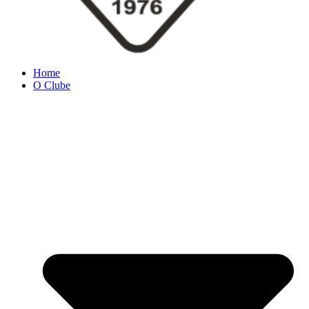
Home
O Clube