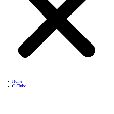
Home
O Clube