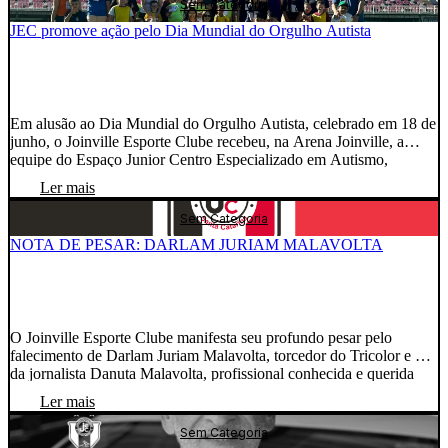
Sem Categoria
[…]
JEC promove ação pelo Dia Mundial do Orgulho Autista
Em alusão ao Dia Mundial do Orgulho Autista, celebrado em 18 de
junho, o Joinville Esporte Clube recebeu, na Arena Joinville, a
equipe do Espaço Junior Centro Especializado em Autismo,
juntamente com as crianças atendidas pela instituição e seus
Ler mais
familiares, para uma manhã marcada pela inclusão, acolhimento e
integração. A ação foi organizada com o […]
Sem Categoria
NOTA DE PESAR: DARLAM JURIAM MALAVOLTA
O Joinville Esporte Clube manifesta seu profundo pesar pelo
falecimento de Darlam Juriam Malavolta, torcedor do Tricolor e pai
da jornalista Danuta Malavolta, profissional conhecida e querida
pela comunidade e pela torcida tricolor. Neste momento de dor, o
Ler mais
JEC se solidariza com Danuta, seus familiares e amigos,
expressando as mais sinceras condolências e desejando força […]
Sem Categoria