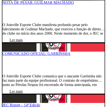
NOTA DE PESAR: GUILMAR MACHADO
O Joinville Esporte Clube manifesta profundo pesar pelo
falecimento de Guilmar Machado, que exerceu a função de diretor
do clube no início dos anos 2000. Neste momento de dor, o JEC se
solidariza com familiares, amigos e todos aqueles que conviveram
Ler mais
com Guilmar, desejando força e conforto para enfrentar esta
irreparável perda. Que sua memória […]
Sem Categoria
COMUNICADO OFICIAL: GARRINSHA
O Joinville Esporte Clube comunica que o atacante Garrinsha não
faz mais parte da equipe profissional. O contrato de empréstimo
junto ao Pérolas Negras foi encerrado de forma antecipada, em
comum acordo entre as partes. O clube deseja sucesso na sequência
Ler mais
de sua carreira.
Sem Categoria
JEC Report – 14ª Edição