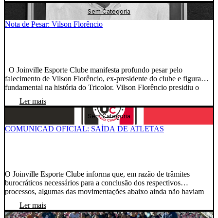
auditório da Federação Catarinense de Futebol, em Balneário
Camboriú. O JEC foi representado […]
Sem Categoria
Nota de Pesar: Vilson Florêncio
O Joinville Esporte Clube manifesta profundo pesar pelo
falecimento de Vilson Florêncio, ex-presidente do clube e figura
fundamental na história do Tricolor. Vilson Florêncio presidiu o
JEC entre 1993 e 1998 e deixou um legado que permanece vivo até
Ler mais
hoje. Foi responsável pela doação do terreno que deu origem ao
Centro de Treinamento Vilson […]
Sem Categoria
COMUNICAD OFICIAL: SAÍDA DE ATLETAS
O Joinville Esporte Clube informa que, em razão de trâmites
burocráticos necessários para a conclusão dos respectivos
processos, algumas das movimentações abaixo ainda não haviam
sido comunicadas oficialmente. Diante disso, o clube atualiza a
Ler mais
situação dos seguintes atletas: Dudu teve seu vínculo contratual
rescindido em comum acordo entre as partes e não faz mais parte