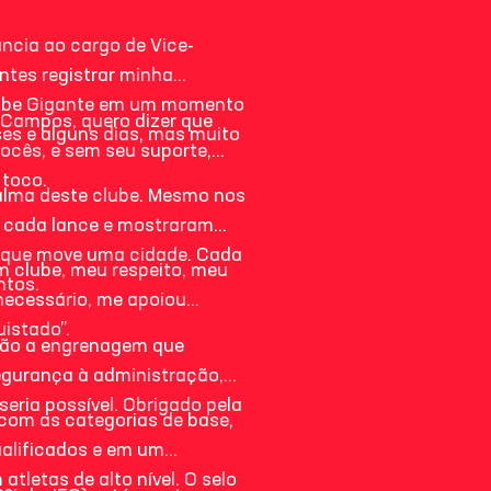
úncia ao cargo de Vice-
ntes registrar minha
 clube Gigante em um momento
 Campos, quero dizer que
es e alguns dias, mas muito
ocês, e sem seu suporte,
 toco.
alma deste clube. Mesmo nos
m cada lance e mostraram
o que move uma cidade. Cada
um clube, meu respeito, meu
ntos.
necessário, me apoiou
istado”.
 são a engrenagem que
segurança à administração,
eria possível. Obrigado pela
com as categorias de base,
ualificados e em um
tletas de alto nível. O selo