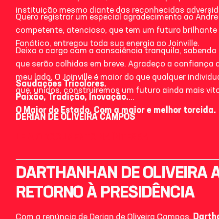
instituição mesmo diante das reconhecidas adversid
Quero registrar um especial agradecimento ao Andr
competente, atencioso, que tem um futuro brilhante
Fanático, entregou toda sua energia ao Joinville.
Deixo o cargo com a consciência tranquila, sabend
que serão colhidas em breve. Agradeço a confiança
meu lado. O Joinville é maior do que qualquer individu
Saudações Tricolores.
que, unidos, construiremos um futuro ainda mais vito
Paixão, Tradição, Inovação.
O Maior do Estado. Com a maior e melhor torcida.
DERIAN DE OLIVEIRA CAMPOS
LEIA O DOCUMENTO NA ÍNTEGRA
DARTHANHAN DE OLIVEIRA 
RETORNO À PRESIDÊNCIA
Com a renúncia de Derian de Oliveira Campos,
Dartha