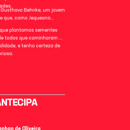
ades.
e Gusthavo Behnke, um jovem
 e que, como Jequeano
o que plantamos sementes
 de todos que caminharam ao
alidade, e tenho certeza de
rioso.
ANTECIPA
nhan de Oliveira