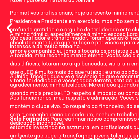
fazem parte da história do Joinville:
Por motivos profissionais, hoje apresento minha ren
Presidente e Presidente em exercício, mas não sem a
profunda gratidão e o orgulho de ter liderado este
À minha família, especialmente à minha esposa Lara
tão desafiador e transformador. Foram apenas 5 mes
absolutamente tudo que eu faço é por vocês e para v
intensos e de muito trabalho.
amor e companhia eu jamais tocaria os projetos que
À torcida, meu reconhecimento eterno. Vocês são a 
dias difíceis, lotaram as arquibancadas, vibraram e
que o JEC é muito mais do que futebol: é uma paixã
À União Tricolor, que vive a essência do que é amar 
vitória foi dedicada a vocês; cada derrota, sentida ju
agradecimento, minha lealdade. Me criticou quando 
quando mais precisei. “O respeito é imposto ou conqu
Aos funcionários, meu respeito e admiração. Vocês
mantém o clube vivo. Do roupeiro ao financeiro, da 
sem o empenho diário de cada um, nenhum trabalho s
Selo Formador:
Para reafirmar nosso compromisso 
dedicação incansável.
estamos investindo na estrutura, em profissionais q
ambiente que poderá transformar jovens talentos em a