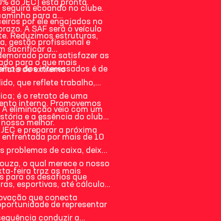
% do JEC) está pronta.
e seguirá ecoando no clube.
caminho para a
eiros por ele engajados no
prazo. A SAF será o veículo
te. Reduzimos estruturas,
a, gestão profissional e
 sacrificar a
 demorado para satisfazer as
nado para o que mais
lho e dos interessados é de
nato de extrema
o, que reflete trabalho,
ica; é o retrato de uma
lento interno. Promovemos
 A eliminação veio com um
ória e a essência do clube.
nosso melhor.
o JEC e preparar a próxima
enfrentada por mais de 10
s problemas de caixa, deixo
uza, o qual merece o nosso
ta-feira traz as mais
s para os desafios que
ras, esportivas, até cálculos
novação que conecta
portunidade de representar
 sequência conduzir a