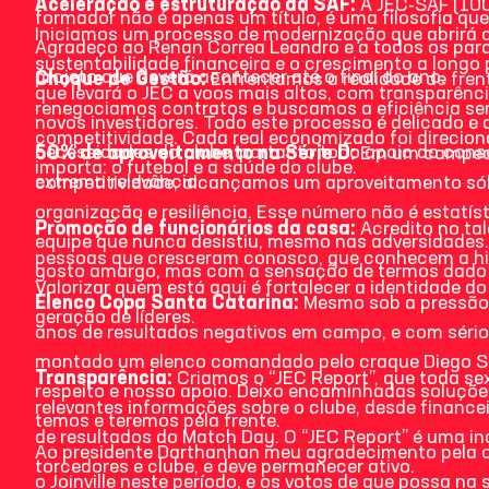
Aceleração e estruturação da SAF:
A JEC-SAF (100
formador não é apenas um título, é uma filosofia qu
Iniciamos um processo de modernização que abrirá 
Agradeço ao Renan Correa Leandro e a todos os parc
sustentabilidade financeira e o crescimento a longo 
projeto que deverá acontecer até o final do ano.
Choque de Gestão:
Enfrentamos a realidade de fren
que levará o JEC a voos mais altos, com transparênci
renegociamos contratos e buscamos a eficiência sem
novos investidores. Todo este processo é delicado e
competitividade. Cada real economizado foi direcio
necessidades do clube, portanto todo apoio do conse
50% de aproveitamento na Série D:
Em um campeo
importa: o futebol e a saúde do clube.
extrema relevância.
competitividade, alcançamos um aproveitamento sólid
organização e resiliência. Esse número não é estatíst
Promoção de funcionários da casa:
Acredito no ta
equipe que nunca desistiu, mesmo nas adversidades.
pessoas que cresceram conosco, que conhecem a hist
gosto amargo, mas com a sensação de termos dado 
Valorizar quem está aqui é fortalecer a identidade d
Elenco Copa Santa Catarina:
Mesmo sob a pressão 
geração de líderes.
anos de resultados negativos em campo, e com sério
montado um elenco comandado pelo craque Diego So
Transparência:
Criamos o “JEC Report”, que toda sex
respeito e nosso apoio. Deixo encaminhadas soluçõe
relevantes informações sobre o clube, desde financei
temos e teremos pela frente.
de resultados do Match Day. O “JEC Report” é uma i
Ao presidente Darthanhan meu agradecimento pela o
torcedores e clube, e deve permanecer ativo.
o Joinville neste período, e os votos de que possa na