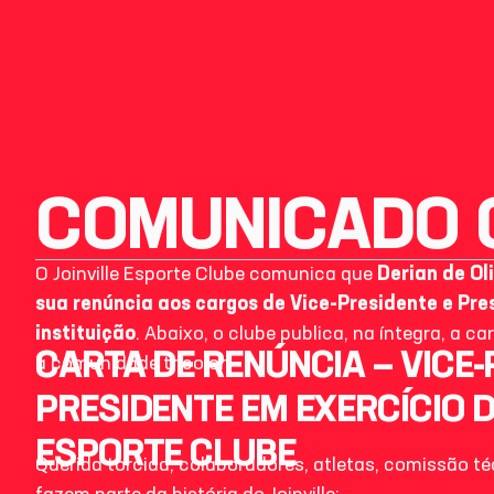
COMUNICADO O
O Joinville Esporte Clube comunica que
Derian de Ol
sua renúncia aos cargos de Vice-Presidente e Pre
instituição
. Abaixo, o clube publica, na íntegra, a 
CARTA DE RENÚNCIA — VICE-
à comunidade tricolor.
PRESIDENTE EM EXERCÍCIO D
ESPORTE CLUBE
Querida torcida, colaboradores, atletas, comissão t