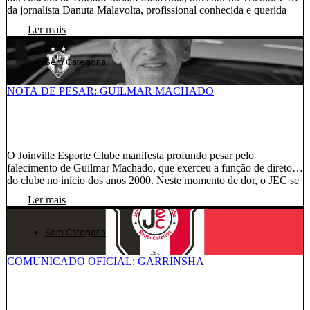
da jornalista Danuta Malavolta, profissional conhecida e querida
pela comunidade e pela torcida tricolor. Neste momento de dor, o
Ler mais
JEC se solidariza com Danuta, seus familiares e amigos,
expressando as mais sinceras condolências e desejando força […]
Sem Categoria
NOTA DE PESAR: GUILMAR MACHADO
O Joinville Esporte Clube manifesta profundo pesar pelo
falecimento de Guilmar Machado, que exerceu a função de diretor
do clube no início dos anos 2000. Neste momento de dor, o JEC se
solidariza com familiares, amigos e todos aqueles que conviveram
Ler mais
com Guilmar, desejando força e conforto para enfrentar esta
irreparável perda. Que sua memória […]
Sem Categoria
COMUNICADO OFICIAL: GARRINSHA