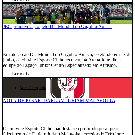
o JEC Campo — Matriz e também o JEC Futsal — Filial,
oferecendo uma visão mais completa […]
Sem Categoria
JEC promove ação pelo Dia Mundial do Orgulho Autista
Em alusão ao Dia Mundial do Orgulho Autista, celebrado em 18 de
junho, o Joinville Esporte Clube recebeu, na Arena Joinville, a
equipe do Espaço Junior Centro Especializado em Autismo,
juntamente com as crianças atendidas pela instituição e seus
Ler mais
familiares, para uma manhã marcada pela inclusão, acolhimento e
integração. A ação foi organizada com o […]
Sem Categoria
NOTA DE PESAR: DARLAM JURIAM MALAVOLTA
O Joinville Esporte Clube manifesta seu profundo pesar pelo
falecimento de Darlam Juriam Malavolta, torcedor do Tricolor e pai