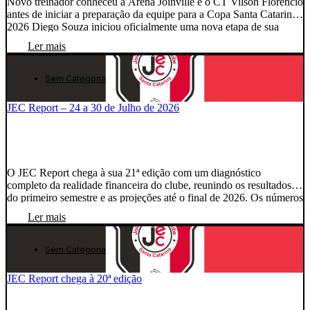
Novo treinador conheceu a Arena Joinville e o CT Vilson Florêncio
antes de iniciar a preparação da equipe para a Copa Santa Catarina
2026 Diego Souza iniciou oficialmente uma nova etapa de sua
trajetória no futebol. Após construir uma carreira de duas décadas
Ler mais
dentro das quatro linhas, o ex-jogador chegou a Joinville para
assumir o […]
Sem Categoria
JEC Report – 24 a 30 de Julho de 2026
O JEC Report chega à sua 21ª edição com um diagnóstico
completo da realidade financeira do clube, reunindo os resultados
do primeiro semestre e as projeções até o final de 2026. Os números
estão apresentados de forma aberta, direta e responsável em nosso
Ler mais
Portal da Transparência. Porque o problema nunca foi o acesso à
informação. […]
Sem Categoria
JEC Report chega à 20ª edição