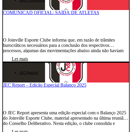
Sem Categoria
COMUNICAD OFICIAL: SAÍDA DE ATLETAS
O Joinville Esporte Clube informa que, em razão de trâmites
burocráticos necessários para a conclusão dos respectivos
processos, algumas das movimentações abaixo ainda não haviam
sido comunicadas oficialmente. Diante disso, o clube atualiza a
Ler mais
situação dos seguintes atletas: Dudu teve seu vínculo contratual
rescindido em comum acordo entre as partes e não faz mais parte
[…]
JEC Report
JEC Report – Edição Especial Balanço 2025
O JEC Report apresenta uma edição especial com o Balanço 2025
do Joinville Esporte Clube, material apresentado na última reunião
do Conselho Deliberativo. Nesta edição, o clube consolida e
esclarece os principais números do exercício de 2025, considerando
Ler mais