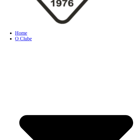
Home
O Clube