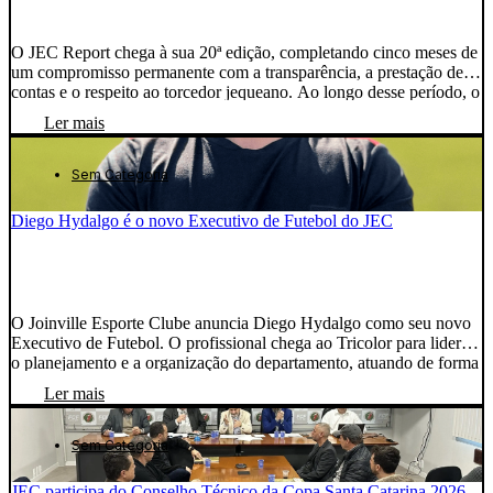
O JEC Report chega à sua 20ª edição, completando cinco meses de
um compromisso permanente com a transparência, a prestação de
contas e o respeito ao torcedor jequeano. Ao longo desse período, o
informativo passou a apresentar semanalmente as principais
Ler mais
movimentações dos setores do clube, compartilhando avanços,
desafios, decisões e próximos passos. Mesmo diante de um […]
Sem Categoria
Diego Hydalgo é o novo Executivo de Futebol do JEC
O Joinville Esporte Clube anuncia Diego Hydalgo como seu novo
Executivo de Futebol. O profissional chega ao Tricolor para liderar
o planejamento e a organização do departamento, atuando de forma
integrada com a diretoria, a comissão técnica e os demais setores
Ler mais
envolvidos na operação esportiva. A chegada de Hydalgo ocorre
em um momento estratégico para […]
Sem Categoria
JEC participa do Conselho Técnico da Copa Santa Catarina 2026