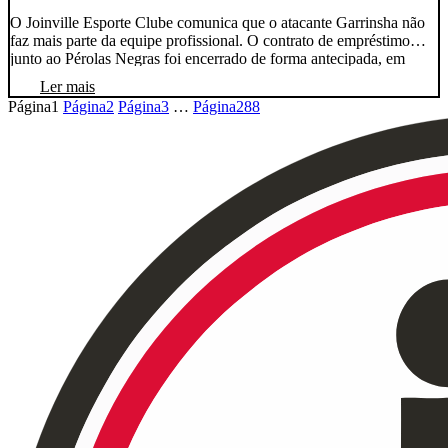
O Joinville Esporte Clube comunica que o atacante Garrinsha não
faz mais parte da equipe profissional. O contrato de empréstimo
junto ao Pérolas Negras foi encerrado de forma antecipada, em
comum acordo entre as partes. O clube deseja sucesso na sequência
Ler mais
de sua carreira.
Página
1
Página
2
Página
3
…
Página
288