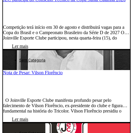
Competição terá início em 30 de agosto e distribuirá vagas para a
Copa do Brasil e o Campeonato Brasileiro da Série D de 2027 O
Joinville Esporte Clube participou, nesta quarta-feira (15), do
Conselho Técnico da Copa Santa Catarina 2026, realizado no
Ler mais
auditório da Federação Catarinense de Futebol, em Balneário
Camboriú. O JEC foi representado […]
Sem Categoria
Nota de Pesar: Vilson Florêncio
O Joinville Esporte Clube manifesta profundo pesar pelo
falecimento de Vilson Florêncio, ex-presidente do clube e figura
fundamental na história do Tricolor. Vilson Florêncio presidiu o
JEC entre 1993 e 1998 e deixou um legado que permanece vivo até
Ler mais
hoje. Foi responsável pela doação do terreno que deu origem ao
Centro de Treinamento Vilson […]