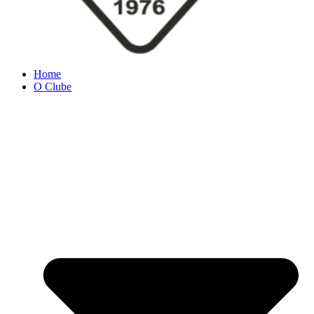
Home
O Clube