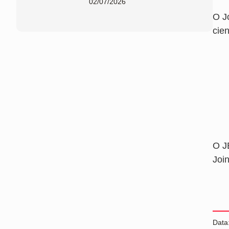
02/07/2026
O J
cien
O J
Join
Data