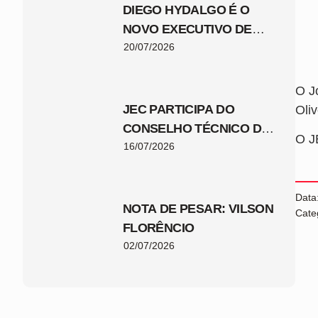
DIEGO HYDALGO É O
NOVO EXECUTIVO DE
FUTEBOL DO JEC
20/07/2026
O J
JEC PARTICIPA DO
Oli
CONSELHO TÉCNICO DA
O J
COPA SANTA CATARINA
16/07/2026
2026
Data
NOTA DE PESAR: VILSON
Cate
FLORÊNCIO
02/07/2026