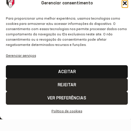
Gerenciar consentimento
20/07/2026
Para proporcionar uma melhor experiência, usamos tecnologias como
cookies para armazenar e/ou acessar informações do dispositivo. O
consentimento com essas tecnologias nos permite processar dados como
comportamento da navegação ou IDs exclusivos neste site. O não
consentimento ou a revogação do consentimento pode afetar
negativamente determinados recursos e funções.
Gerenciar serviços
ACEITAR
REJEITAR
VER PREFERÊNCIAS
ACESSO
REDES
OUTRAS
COMUNICAÇÃ
RÁPIDO
SOCIAIS
REDES
Contato
Política de cookies
Home
Instagram
TikTok
Comunicação
Clube
Facebook
Threads