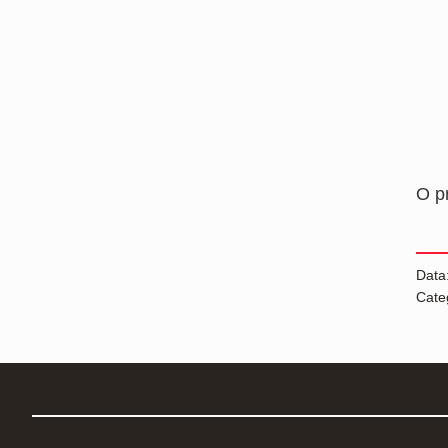
O p
Data
Cate