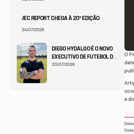
JEC REPORT CHEGA À 20ª EDIÇÃO
24/07/2026
DIEGO HYDALGO É O NOVO
O Pr
EXECUTIVO DE FUTEBOL DO
dete
JEC
20/07/2026
pub
Art
oco
e d
Data
Cate