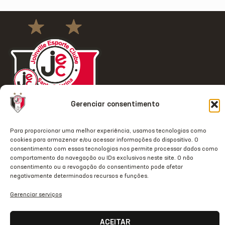
Gerenciar consentimento
Para proporcionar uma melhor experiência, usamos tecnologias como
cookies para armazenar e/ou acessar informações do dispositivo. O
ACESSO
REDES
OUTRAS
COMUNICAÇÃ
consentimento com essas tecnologias nos permite processar dados como
RÁPIDO
SOCIAIS
REDES
comportamento da navegação ou IDs exclusivos neste site. O não
Contato
consentimento ou a revogação do consentimento pode afetar
Home
Instagram
TikTok
Comunicação
negativamente determinados recursos e funções.
Clube
Facebook
Threads
Transparência
Gerenciar serviços
Estrutura
Youtube
X
Notas Oficiais
ACEITAR
JecStore
Linkedin