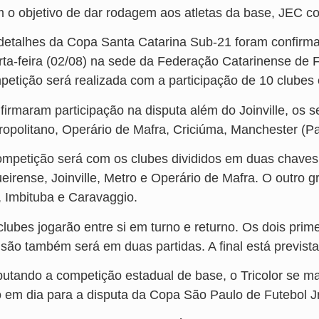
 o objetivo de dar rodagem aos atletas da base, JEC co
detalhes da Copa Santa Catarina Sub-21 foram confirma
rta-feira (02/08) na sede da Federação Catarinense de 
petição será realizada com a participação de 10 clubes 
firmaram participação na disputa além do Joinville, os s
ropolitano, Operário de Mafra, Criciúma, Manchester (Pa
ompetição será com os clubes divididos em duas chave
eirense, Joinville, Metro e Operário de Mafra. O outro g
, Imbituba e Caravaggio.
clubes jogarão entre si em turno e returno. Os dois pri
isão também será em duas partidas. A final está previst
putando a competição estadual de base, o Tricolor se ma
o em dia para a disputa da Copa São Paulo de Futebol Jr.