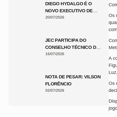
DIEGO HYDALGO É O
Com
NOVO EXECUTIVO DE
Os 
FUTEBOL DO JEC
20/07/2026
qua
com
JEC PARTICIPA DO
Con
CONSELHO TÉCNICO DA
Met
COPA SANTA CATARINA
16/07/2026
A c
2026
Figu
Luz
NOTA DE PESAR: VILSON
Os 
FLORÊNCIO
dec
02/07/2026
Dis
jog