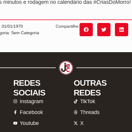
s minutos e rodagem no calendário das #CriasDoMorro!
: 01/01/1970
Compartilhe:
goria: Sem Categoria
REDES
OUTRAS
SOCIAIS
REDES
Instagram
TikTok
Facebook
Threads
Youtube
X