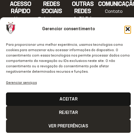
ACESSO
REDES
OUTRAS
COMUNICAÇÃ
RÁPIDO
SOCIAIS
REDES
Contato
Home
Instagram
TikTok
Comunicação
Gerenciar consentimento
Clube
Facebook
Threads
Transparência
Estrutura
Youtube
X
Notas Oficiais
Para proporcionar uma melhor experiência, usamos tecnologias como
JecStore
Linkedin
cookies para armazenar e/ou acessar informações do dispositivo. O
consentimento com essas tecnologias nos permite processar dados como
2026 © Todos os direitos
comportamento da navegação ou IDs exclusivos neste site. O não
reservados
consentimento ou a revogação do consentimento pode afetar
negativamente determinados recursos e funções.
Gerenciar serviços
ACEITAR
REJEITAR
VER PREFERÊNCIAS