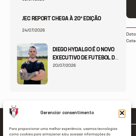
JEC REPORT CHEGA À 20ª EDIÇÃO
24/07/2026
Data
Categ
DIEGO HYDALGO É O NOVO
EXECUTIVO DE FUTEBOL DO
JEC
20/07/2026
Gerenciar consentimento
Para proporcionar uma melhor experiência, usamos tecnologias
como cookies para armazenar e/ou acessar informações do