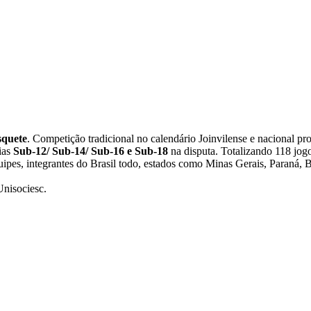
squete
. Competição tradicional no calendário Joinvilense e nacional p
ias
Sub-12/ Sub-14/ Sub-16 e Sub-18
na disputa. Totalizando 118 jogos
uipes, inte
grantes do Brasil todo, estados como Minas Gerais, Paraná, Br
Unisociesc.