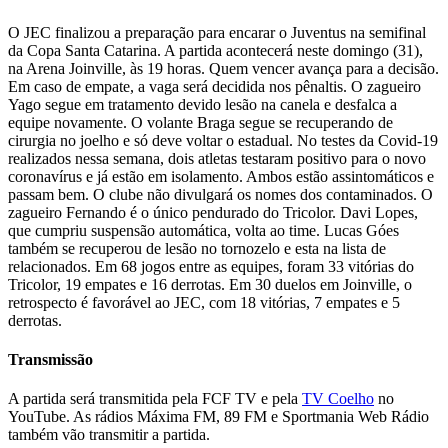
O JEC finalizou a preparação para encarar o Juventus na semifinal
da Copa Santa Catarina. A partida acontecerá neste domingo (31),
na Arena Joinville, às 19 horas. Quem vencer avança para a decisão.
Em caso de empate, a vaga será decidida nos pênaltis. O zagueiro
Yago segue em tratamento devido lesão na canela e desfalca a
equipe novamente. O volante Braga segue se recuperando de
cirurgia no joelho e só deve voltar o estadual. No testes da Covid-19
realizados nessa semana, dois atletas testaram positivo para o novo
coronavírus e já estão em isolamento. Ambos estão assintomáticos e
passam bem. O clube não divulgará os nomes dos contaminados. O
zagueiro Fernando é o único pendurado do Tricolor. Davi Lopes,
que cumpriu suspensão automática, volta ao time. Lucas Góes
também se recuperou de lesão no tornozelo e esta na lista de
relacionados. Em 68 jogos entre as equipes, foram 33 vitórias do
Tricolor, 19 empates e 16 derrotas. Em 30 duelos em Joinville, o
retrospecto é favorável ao JEC, com 18 vitórias, 7 empates e 5
derrotas.
Transmissão
A partida será transmitida pela FCF TV e pela
TV Coelho
no
YouTube. As rádios Máxima FM, 89 FM e Sportmania Web Rádio
também vão transmitir a partida.