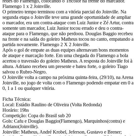
redes do Flamengo, colocando o Tricolor na frente do marcador.
Flamengo 1 x 2 Joinville.
O primeiro tempo terminou com a vitória parcial do Joinville. Na
segunda etapa o Joinville teve uma grande oportunidade de ampliar
o marcador, era um contra-ataque com Luiz Junior e Zé Artur, contra
somente um marcador, Luiz Junior tocou errado e deu o contra-
ataque para o Flamengo, que não perdoou. Douglas Baggio recebeu
na frente e na saída do goleiro Matheus tocou no canto, empatando a
partida novamente. Flamengo 2 X 2 Joinville.
Após o gol de empate as duas equipes alternavam bons momentos
de ataque e marcação forte. Em uma chegada do Flamengo a bola
acertou o travessão do goleiro Matheus. A resposta do Joinville foi à
altura. Adriano recebeu um presente e bateu forte, o goleiro Tiago
salvou o Rubro-Negro.
O Joinville volta a campo na próxima quinta-feira, (29/10), na Arena
Joinville, no jogo de volta com o Flamengo podendo empatar em 0 a
0, 1 a 1 ou qualquer vitória.
Ficha Técnica:
Local: Estádio Raulino de Oliveira (Volta Redonda)
Horário: 19hs
Competição: Copa do Brasil sub 20
Gols: Cafu e Douglas Baggio(Flamengo), Marquinhos(contra) e
Adriano(Joinville).
Joinville: Matheus, André Krobel, Jeferson, Gustavo e Brener;