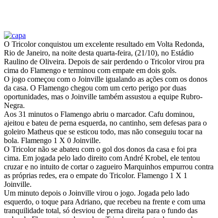
O Tricolor conquistou um excelente resultado em Volta Redonda,
Rio de Janeiro, na noite desta quarta-feira, (21/10), no Estádio
Raulino de Oliveira. Depois de sair perdendo o Tricolor virou pra
cima do Flamengo e terminou com empate em dois gols.
O jogo começou com o Joinville igualando as ações com os donos
da casa. O Flamengo chegou com um certo perigo por duas
oportunidades, mas o Joinville também assustou a equipe Rubro-
Negra.
Aos 31 minutos o Flamengo abriu o marcador. Cafu dominou,
ajeitou e bateu de perna esquerda, no cantinho, sem defesas para o
goleiro Matheus que se esticou todo, mas não conseguiu tocar na
bola. Flamengo 1 X 0 Joinville.
O Tricolor não se abateu com o gol dos donos da casa e foi pra
cima. Em jogada pelo lado direito com André Krobel, ele tentou
cruzar e no intuito de cortar o zagueiro Marquinhos empurrou contra
as próprias redes, era o empate do Tricolor. Flamengo 1 X 1
Joinville.
Um minuto depois o Joinville virou o jogo. Jogada pelo lado
esquerdo, o toque para Adriano, que recebeu na frente e com uma
tranquilidade total, só desviou de perna direita para o fundo das