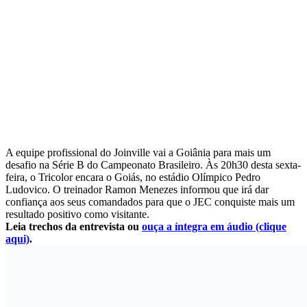
A equipe profissional do Joinville vai a Goiânia para mais um
desafio na Série B do Campeonato Brasileiro. Às 20h30 desta sexta-
feira, o Tricolor encara o Goiás, no estádio Olímpico Pedro
Ludovico. O treinador Ramon Menezes informou que irá dar
confiança aos seus comandados para que o JEC conquiste mais um
resultado positivo como visitante.
Leia trechos da entrevista ou
ouça a íntegra em áudio (clique
aqui)
.