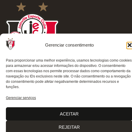
Gerenciar consentimento
Para proporcionar uma melhor experiência, usamos tecnologias como cookies
para armazenar e/ou acessar informações do dispositivo. O consentimento
com essas tecnologias nos permite processar dados como comportamento da
navegação ou IDs exclusivos neste site. O não consentimento ou a revogação
ACESSO
REDES
OUTRAS
COMUNICAÇ
do consentimento pode afetar negativamente determinados recursos e
RÁPIDO
SOCIAIS
REDES
Contato
funções.
Home
Instagram
TikTok
Comunicação
Gerenciar serviços
Clube
Facebook
Threads
Transparência
Estrutura
Youtube
X
ACEITAR
Notas Oficiais
JecStore
Linkedin
REJEITAR
2026 © Todos os direitos