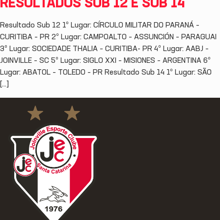
RESULTADOS SUB 12 E SUB 14
Resultado Sub 12 1º Lugar: CÍRCULO MILITAR DO PARANÁ –
CURITIBA – PR 2º Lugar: CAMPOALTO – ASSUNCIÓN – PARAGUAI
3º Lugar: SOCIEDADE THALIA – CURITIBA- PR 4º Lugar: AABJ –
JOINVILLE – SC 5º Lugar: SIGLO XXI – MISIONES – ARGENTINA 6º
Lugar: ABATOL – TOLEDO – PR Resultado Sub 14 1º Lugar: SÃO
[…]