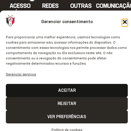
ACESSO
REDES
OUTRAS
COMUNICAÇÃ
RÁPIDO
SOCIAIS
REDES
Contato
Home
Instagram
TikTok
Gerenciar consentimento
Comunicação
Clube
Facebook
Threads
Transparência
Para proporcionar uma melhor experiência, usamos tecnologias como
Estrutura
Youtube
X
cookies para armazenar e/ou acessar informações do dispositivo. O
Notas Oficiais
consentimento com essas tecnologias nos permite processar dados como
JecStore
Linkedin
comportamento da navegação ou IDs exclusivos neste site. O não
2026 © Todos os direitos
consentimento ou a revogação do consentimento pode afetar
reservados
negativamente determinados recursos e funções.
Gerenciar serviços
ACEITAR
REJEITAR
VER PREFERÊNCIAS
Política de cookies