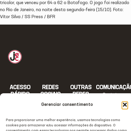
tricolor, que venceu por 64 a 62 o Botafogo. O jogo foi realizado
no Rio de Janeiro, na noite desta segunda-feira (15/10). Foto:
Vítor Silva / SS Press / BFR
ACESSO
REDES
OUTRAS
COMUNICAÇÃ
RÁPIDO
SOCIAIS
REDES
Contato
Home
Instagram
TikTok
Comunicação
Gerenciar consentimento
Clube
Facebook
Threads
Transparência
Para proporcionar uma melhor experiência, usamos tecnologias como
Estrutura
Youtube
X
Notas Oficiais
cookies para armazenar e/ou acessar informações do dispositivo. O
consentimento com essas tecnologias nos permite processar dados como