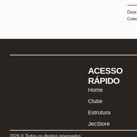
Data
Cate
ACESSO
RÁPIDO
Home
Clube
Estrutura
JecStore
2026 © Todos os direitos reservados