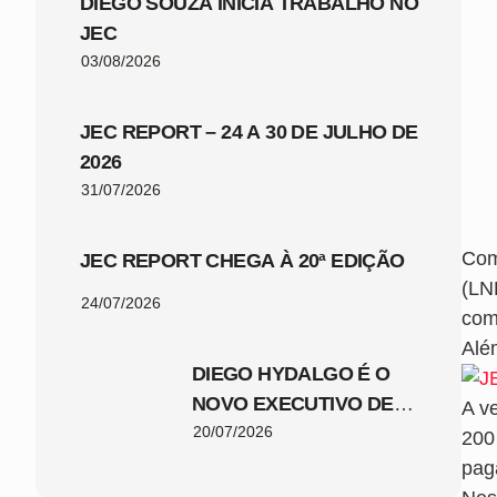
DIEGO SOUZA INICIA TRABALHO NO
JEC
03/08/2026
JEC REPORT – 24 A 30 DE JULHO DE
2026
31/07/2026
Com
JEC REPORT CHEGA À 20ª EDIÇÃO
(LN
24/07/2026
com
Alé
DIEGO HYDALGO É O
NOVO EXECUTIVO DE
A v
FUTEBOL DO JEC
20/07/2026
200
pag