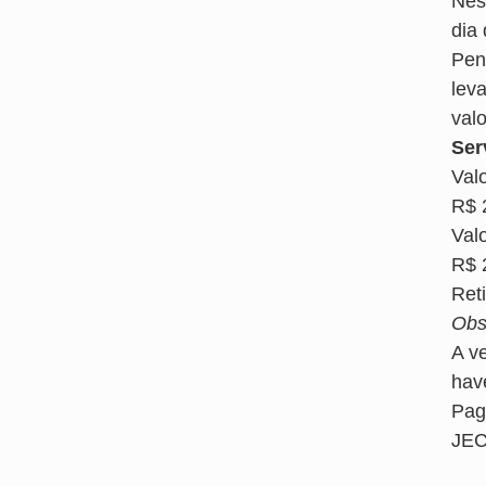
Nes
dia
Pen
lev
valo
Ser
Val
R$ 
Valo
R$ 
Ret
Obs
A v
hav
Pag
JEC