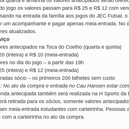
ta quarta e amanhã os valores antecipados serão ofereci
 do jogo os valores passam para R$ 25 e R$ 12 com ven
sando na entrada da família aos jogos do JEC Futsal, 
ar um acompanhante e pagar apenas meia-entrada. No d
res atualizados.
viço
ores antecipados na Toca do Coelho (quarta e quinta)
20 (inteira) e R$ 10 (meia-entrada)
res no dia do jogo – a partir das 19h
25 (inteira) e R$ 12 (meia-entrada)
iradas sócio – os primeiros 200 bilhetes sem custo
: No ato da compra e entrada no Cau Hansen estar com a
enda antecipada também será realizada na H Sports da 
erá retirada para os sócios, somente valores antecipado
am meia-entrada estudantes com carteirinha. Pessoas
 com a carteirinha no ato da compra.