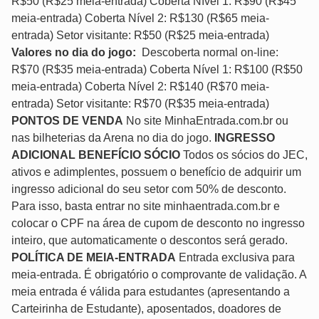
R$50 (R$25 meia-entrada) Coberta Nível 1: R$90 (R$45
meia-entrada) Coberta Nível 2: R$130 (R$65 meia-
entrada) Setor visitante: R$50 (R$25 meia-entrada)
Valores no dia do jogo:
Descoberta normal on-line:
R$70 (R$35 meia-entrada) Coberta Nível 1: R$100 (R$50
meia-entrada) Coberta Nível 2: R$140 (R$70 meia-
entrada) Setor visitante: R$70 (R$35 meia-entrada)
PONTOS DE VENDA
No site MinhaEntrada.com.br ou
nas bilheterias da Arena no dia do jogo.
INGRESSO
ADICIONAL BENEFÍCIO SÓCIO
Todos os sócios do JEC,
ativos e adimplentes, possuem o benefício de adquirir um
ingresso adicional do seu setor com 50% de desconto.
Para isso, basta entrar no site minhaentrada.com.br e
colocar o CPF na área de cupom de desconto no ingresso
inteiro, que automaticamente o descontos será gerado.
POLÍTICA DE MEIA-ENTRADA
Entrada exclusiva para
meia-entrada. É obrigatório o comprovante de validação. A
meia entrada é válida para estudantes (apresentando a
Carteirinha de Estudante), aposentados, doadores de