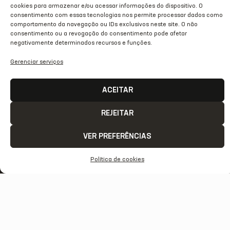
NOTA DE PESAR: VILSON FLORÊNCIO
cookies para armazenar e/ou acessar informações do dispositivo. O
consentimento com essas tecnologias nos permite processar dados como
comportamento da navegação ou IDs exclusivos neste site. O não
02/07/2026
consentimento ou a revogação do consentimento pode afetar
negativamente determinados recursos e funções.
Gerenciar serviços
ACEITAR
REJEITAR
VER PREFERÊNCIAS
Política de cookies
ACESSO
REDES
OUTRAS
COMUNICAÇÃ
RÁPIDO
SOCIAIS
REDES
Contato
Home
Instagram
TikTok