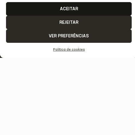
ACEITAR
REJEITAR
VER PREFERÊNCIAS
Política de cookies
ACESSO
REDES
OUTRAS
COMUNICAÇÃ
RÁPIDO
SOCIAIS
REDES
Contato
Home
Instagram
TikTok
Comunicação
Clube
Facebook
Threads
Transparência
Estrutura
Youtube
X
Notas Oficiais
JecStore
Linkedin
2026 © Todos os direitos