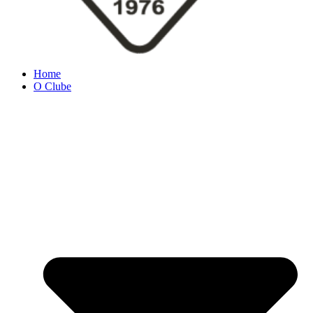
Home
O Clube