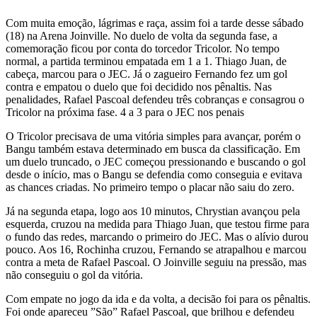
Com muita emoção, lágrimas e raça, assim foi a tarde desse sábado
(18) na Arena Joinville. No duelo de volta da segunda fase, a
comemoração ficou por conta do torcedor Tricolor. No tempo
normal, a partida terminou empatada em 1 a 1. Thiago Juan, de
cabeça, marcou para o JEC. Já o zagueiro Fernando fez um gol
contra e empatou o duelo que foi decidido nos pênaltis. Nas
penalidades, Rafael Pascoal defendeu três cobranças e consagrou o
Tricolor na próxima fase. 4 a 3 para o JEC nos penais
O Tricolor precisava de uma vitória simples para avançar, porém o
Bangu também estava determinado em busca da classificação. Em
um duelo truncado, o JEC começou pressionando e buscando o gol
desde o início, mas o Bangu se defendia como conseguia e evitava
as chances criadas. No primeiro tempo o placar não saiu do zero.
Já na segunda etapa, logo aos 10 minutos, Chrystian avançou pela
esquerda, cruzou na medida para Thiago Juan, que testou firme para
o fundo das redes, marcando o primeiro do JEC. Mas o alívio durou
pouco. Aos 16, Rochinha cruzou, Fernando se atrapalhou e marcou
contra a meta de Rafael Pascoal. O Joinville seguiu na pressão, mas
não conseguiu o gol da vitória.
Com empate no jogo da ida e da volta, a decisão foi para os pênaltis.
Foi onde apareceu ”São” Rafael Pascoal, que brilhou e defendeu