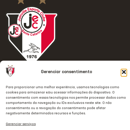
ACESSO
REDES
OUTRAS
COMUNICAÇÃ
Gerenciar consentimento
RÁPIDO
SOCIAIS
REDES
Contato
Home
Instagram
TikTok
Comunicação
Para proporcionar uma melhor experiência, usamos tecnologias como
cookies para armazenar e/ou acessar informações do dispositivo. O
Clube
Facebook
Threads
Transparência
consentimento com essas tecnologias nos permite processar dados como
Estrutura
Youtube
X
comportamento da navegação ou IDs exclusivos neste site. O não
Notas Oficiais
consentimento ou a revogação do consentimento pode afetar
JecStore
Linkedin
negativamente determinados recursos e funções.
2026 © Todos os direitos
Gerenciar serviços
reservados