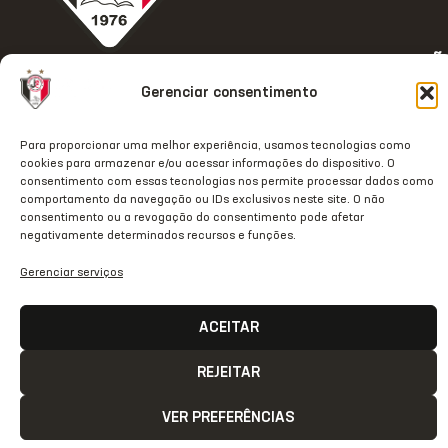
ACESSO
REDES
OUTRAS
COMUNICAÇÃ
RÁPIDO
SOCIAIS
REDES
Contato
Gerenciar consentimento
Home
Instagram
TikTok
Comunicação
Clube
Facebook
Threads
Para proporcionar uma melhor experiência, usamos tecnologias como
Transparência
cookies para armazenar e/ou acessar informações do dispositivo. O
Estrutura
Youtube
X
consentimento com essas tecnologias nos permite processar dados como
Notas Oficiais
comportamento da navegação ou IDs exclusivos neste site. O não
JecStore
Linkedin
consentimento ou a revogação do consentimento pode afetar
negativamente determinados recursos e funções.
2026 © Todos os direitos
reservados
Gerenciar serviços
ACEITAR
REJEITAR
VER PREFERÊNCIAS