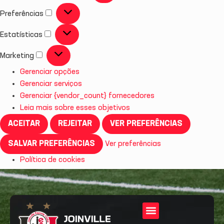
Preferências
Estatísticas
Marketing
Gerenciar opções
Gerenciar serviços
Gerenciar {vendor_count} fornecedores
Leia mais sobre esses objetivos
ACEITAR
REJEITAR
VER PREFERÊNCIAS
SALVAR PREFERÊNCIAS
Ver preferências
Política de cookies