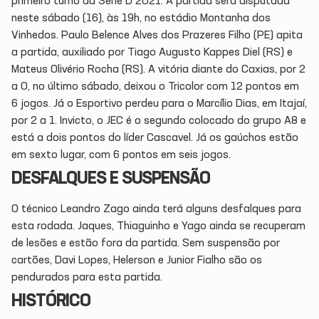
primeiro turno da Série D 2021. A partida será disputada
neste sábado (16), às 19h, no estádio Montanha dos
Vinhedos. Paulo Belence Alves dos Prazeres Filho (PE) apita
a partida, auxiliado por Tiago Augusto Kappes Diel (RS) e
Mateus Olivério Rocha (RS). A vitória diante do Caxias, por 2
a 0, no último sábado, deixou o Tricolor com 12 pontos em
6 jogos. Já o Esportivo perdeu para o Marcílio Dias, em Itajaí,
por 2 a 1. Invicto, o JEC é o segundo colocado do grupo A8 e
está a dois pontos do líder Cascavel. Já os gaúchos estão
em sexto lugar, com 6 pontos em seis jogos.
DESFALQUES E SUSPENSÃO
O técnico Leandro Zago ainda terá alguns desfalques para
esta rodada. Jaques, Thiaguinho e Yago ainda se recuperam
de lesões e estão fora da partida. Sem suspensão por
cartões, Davi Lopes, Helerson e Junior Fialho são os
pendurados para esta partida.
HISTÓRICO