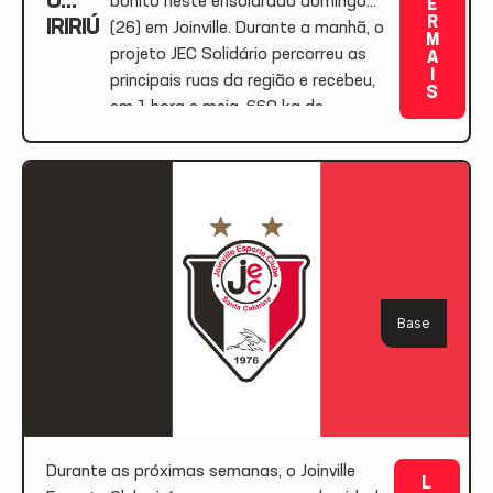
O
bonito neste ensolarado domingo
E
R
IRIRIÚ
(26) em Joinville. Durante a manhã, o
M
DOA
projeto JEC Solidário percorreu as
A
I
660
principais ruas da região e recebeu,
S
KG
em 1 hora e meia, 660 kg de
PARA
alimentos. A ação neste domingo
PROJE
contou com o apoio da Metronorte e
TO
Bem Protege, patrocinadores do
JEC
Tricolor, e do […]
SOLID
ÁRIO
Base
Durante as próximas semanas, o Joinville
L