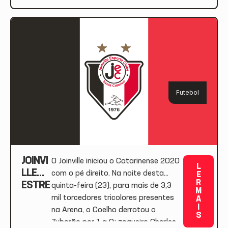
TA
clube podendo atuar na lateral-
EDSON
direita e também no meio-
RATINHO
campo. Esta será a terceira
EM
passagem do jogador pelo Tricolor
EVENTO A
do Norte de Santa Catarina. Em
SÓCIOS-
2014, o atleta […]
TORCEDO
RES
Futebol
JOINVI
O Joinville iniciou o Catarinense 2020
L
LLE
com o pé direito. Na noite desta
E
R
ESTRE
quinta-feira (23), para mais de 3,3
M
IA COM
mil torcedores tricolores presentes
A
I
VITÓRI
na Arena, o Coelho derrotou o
S
A NO
Tubarão por 1 a 0; zagueiro Charles,