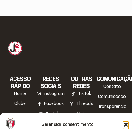
ACESSO
REDES
OUTRAS
COMUNICAÇÃ
RÁPIDO
SOCIAIS
REDES
Contato
Home
Instagram
TikTok
Comunicação
Clube
Facebook
Threads
Transparência
Estrutura
Youtube
X
Notas Oficiais
JecStore
Linkedin
Gerenciar consentimento
2026 © Todos os direitos