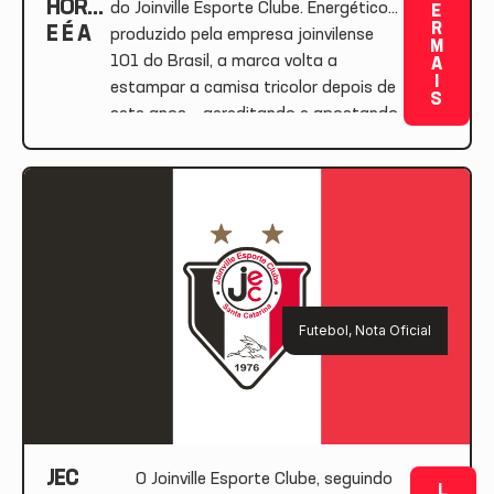
HORS
do Joinville Esporte Clube. Energético
E
R
E É A
produzido pela empresa joinvilense
M
NOVA
101 do Brasil, a marca volta a
A
I
PATR
estampar a camisa tricolor depois de
S
OCINA
sete anos – acreditando e apostando
DORA
na reconstrução do clube. O
MAST
energético terá a marca estampada
ER DO
na parte frontal da camisa. Os valores
JOINVI
do patrocínio, respeitando […]
LLE
Futebol
,
Nota Oficial
JEC
O Joinville Esporte Clube, seguindo
L