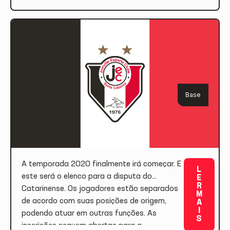
CATAR
aos 30 minutos, fez de cabeça o gol
INENS
solitário da noite. Com o resultado, o
E
JEC ocupa a 3ª […]
2020
Base
A temporada 2020 finalmente irá começar. E
L
este será o elenco para a disputa do
E
R
Catarinense. Os jogadores estão separados
M
de acordo com suas posições de origem,
A
I
podendo atuar em outras funções. As
S
inscrições seguem abertas para a