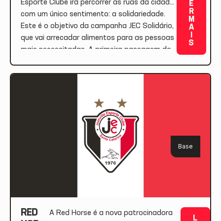
Esporte Clube irá percorrer as ruas da cidade
E
R
com um único sentimento: a solidariedade.
M
Este é o objetivo da campanha JEC Solidário,
A
I
que vai arrecadar alimentos para as pessoas
S
mais necessitadas. A primeira passagem do
trio elétrico será pelo bairro Costa e Silva na
próxima quarta-feira (8), às 9 […]
Base
RED
A Red Horse é a nova patrocinadora
L