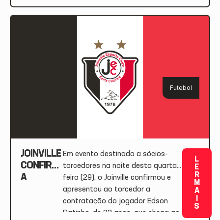
Futebol
JOINVILLE
Em evento destinado a sócios-
L
CONFIRM
torcedores na noite desta quarta-
E
R
A
feira (29), o Joinville confirmou e
M
CONTRAT
apresentou ao torcedor a
A
I
AÇÃO E
contratação do jogador Edson
S
APRESEN
Ratinho, de 33 anos, que chega ao