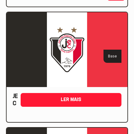
competição e, portanto, o Tricolor ainda
pode contar com a chegada de mais atletas,
assim como a […]
Base
JE
LER MAIS
C