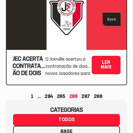
Base
JEC ACERTA
O Joinville acertou a
LER
CONTRATAÇ
contratação de dois
MAIS
ÃO DE DOIS
novos jogadores para
JOGADORES
o Catarinense 2020.
1
…
284
285
286
287
288
CATEGORIAS
TODOS
BASE