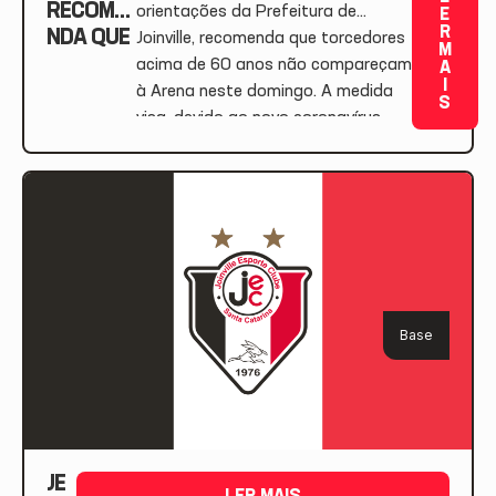
RECOME
orientações da Prefeitura de
E
R
NDA QUE
Joinville, recomenda que torcedores
M
TORCED
acima de 60 anos não compareçam
A
I
ORES
à Arena neste domingo. A medida
S
ACIMA DE
visa, devido ao novo coronavírus,
60 ANOS
diminuir a permanência desse grupo,
NÃO
que é considerado de risco, em
COMPAR
aglomerações. O JEC salienta que
EÇAM À
seguirá atento às determinações
ARENA
dos órgãos responsáveis e
NESTE
estabelecerá […]
DOMINGO
Base
JE