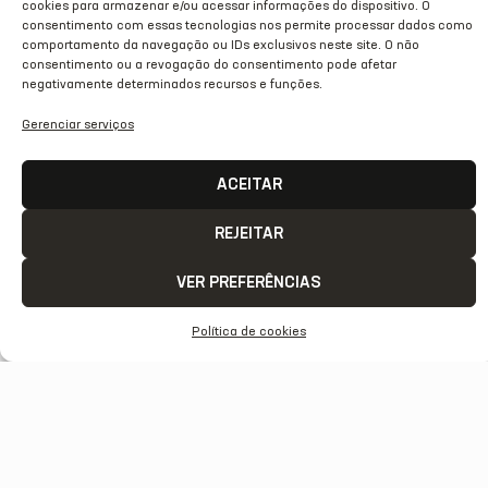
cookies para armazenar e/ou acessar informações do dispositivo. O
consentimento com essas tecnologias nos permite processar dados como
comportamento da navegação ou IDs exclusivos neste site. O não
consentimento ou a revogação do consentimento pode afetar
negativamente determinados recursos e funções.
Gerenciar serviços
ACEITAR
REJEITAR
VER PREFERÊNCIAS
Política de cookies
NOTA DE PESAR: VILSON FLORÊNCIO
02/07/2026