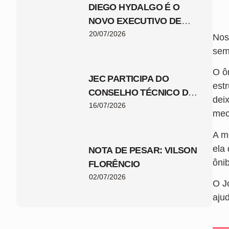
DIEGO HYDALGO É O
NOVO EXECUTIVO DE
FUTEBOL DO JEC
20/07/2026
Nos
sem
O ô
JEC PARTICIPA DO
est
CONSELHO TÉCNICO DA
dei
COPA SANTA CATARINA
16/07/2026
mec
2026
A m
ela
NOTA DE PESAR: VILSON
ôni
FLORÊNCIO
02/07/2026
O J
aju