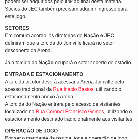
podem ser adquiridos pelo link ao final desta matéria.
Sócios do JEC também precisam adquirir ingresso para
este jogo.
SETORES
Em comum acordo, as diretorias de
Nação e JEC
definiram que a torcida do Joinville ficará no setor
descoberto da Arena.
Já a torcida do
Nação
ocupará o setor coberto do estádio.
ENTRADA E ESTACIONAMENTO
A torcida tricolor deverá acessar a Arena Joinville pelo
acesso tradicional da
Rua Inácio Bastos
, utilizando o
estacionamento anexo à Arena.
A torcida do Nação entrará pelo acesso de visitantes,
localizado na
Rua Coronel Francisco Gomes
, utilizando o
estacionamento destinado tradicionalmente aos visitantes
OPERAÇÃO DE JOGO
Por ser o mandante da partida, toda a operação de jogo,