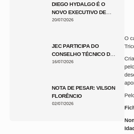
DIEGO HYDALGO É O
NOVO EXECUTIVO DE
FUTEBOL DO JEC
20/07/2026
O c
JEC PARTICIPA DO
Tric
CONSELHO TÉCNICO DA
Cri
COPA SANTA CATARINA
16/07/2026
pel
2026
des
apo
NOTA DE PESAR: VILSON
Pel
FLORÊNCIO
02/07/2026
Fic
No
Ida