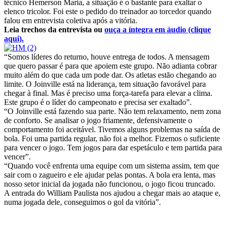
técnico Hemerson Maria, a situação é o bastante para exaltar o
elenco tricolor. Foi este o pedido do treinador ao torcedor quando
falou em entrevista coletiva após a vitória.
Leia trechos da entrevista ou
ouça a íntegra em áudio (clique
aqui).
“Somos líderes do returno, houve entrega de todos. A mensagem
que quero passar é para que apoiem este grupo. Não adianta cobrar
muito além do que cada um pode dar. Os atletas estão chegando ao
limite. O Joinville está na liderança, tem situação favorável para
chegar à final. Mas é preciso uma força-tarefa para elevar a clima.
Este grupo é o líder do campeonato e precisa ser exaltado”.
“O Joinville está fazendo sua parte. Não tem relaxamento, nem zona
de conforto. Se analisar o jogo friamente, defensivamente o
comportamento foi aceitável. Tivemos alguns problemas na saída de
bola. Foi uma partida regular, não foi a melhor. Fizemos o suficiente
para vencer o jogo. Tem jogos para dar espetáculo e tem partida para
vencer”.
“Quando você enfrenta uma equipe com um sistema assim, tem que
sair com o zagueiro e ele ajudar pelas pontas. A bola era lenta, mas
nosso setor inicial da jogada não funcionou, o jogo ficou truncado.
A entrada do William Paulista nos ajudou a chegar mais ao ataque e,
numa jogada dele, conseguimos o gol da vitória”.