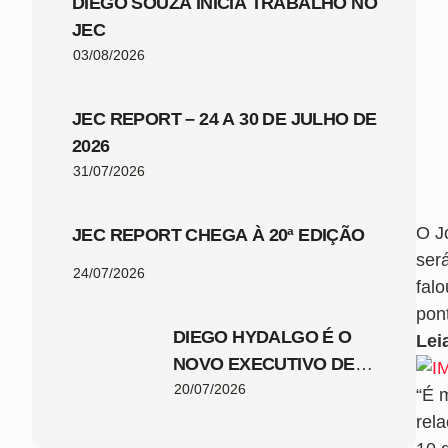
DIEGO SOUZA INICIA TRABALHO NO
JEC
03/08/2026
JEC REPORT – 24 A 30 DE JULHO DE
2026
31/07/2026
O J
JEC REPORT CHEGA À 20ª EDIÇÃO
será
24/07/2026
fal
pont
DIEGO HYDALGO É O
Lei
NOVO EXECUTIVO DE
FUTEBOL DO JEC
20/07/2026
“É 
rel