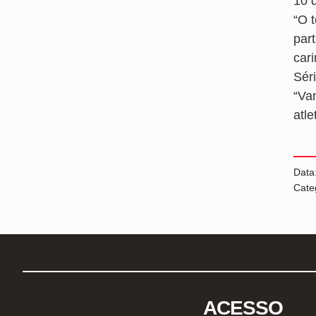
10 
“O 
par
car
Sér
“Va
atl
Data
Cate
ACESSO