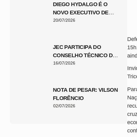
DIEGO HYDALGO É O
NOVO EXECUTIVO DE
FUTEBOL DO JEC
20/07/2026
Def
JEC PARTICIPA DO
15h
CONSELHO TÉCNICO DA
ain
COPA SANTA CATARINA
16/07/2026
Inv
2026
Tri
Par
NOTA DE PESAR: VILSON
Naç
FLORÊNCIO
rec
02/07/2026
cru
eco
conf