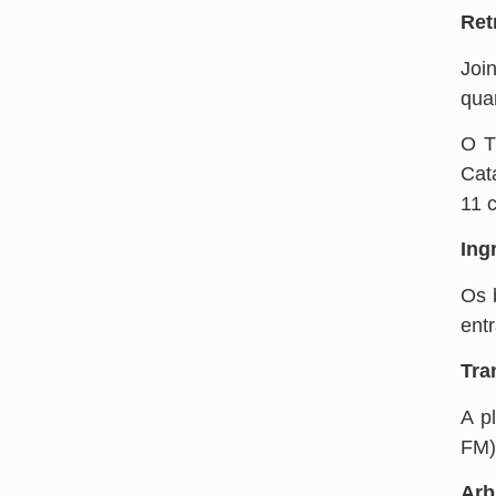
Ret
Joi
qua
O T
Cat
11 c
Ing
Os 
ent
Tra
A p
FM)
Arb