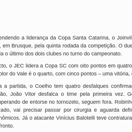
endendo a liderança da Copa Santa Catarina, o Joinvi
, em Brusque, pela quinta rodada da competição. O due
da o último dos dois clubes no turno do campeonato.
icto, o JEC lidera a Copa SC com oito pontos em quatro
color do Vale é o quarto, com cinco pontos – uma vitória
a a partida, o Coelho tem quatro desfalques confirma
ão, João Vitor desfalca o time pela primeira vez. G
uperando de entorse no tornozelo, seguem fora. Robinh
zado, vai precisar passar por cirurgia e aguarda defi
nômicos. Já o atacante Vinícius Balotelli teve contratur
ronto.