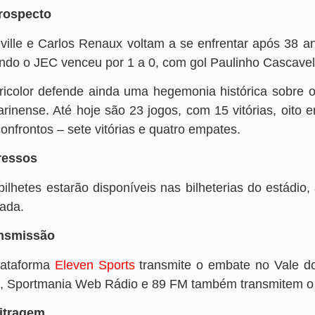
rospecto
nville e Carlos Renaux voltam a se enfrentar após 38 a
ndo o JEC venceu por 1 a 0, com gol Paulinho Cascavel
ricolor defende ainda uma hegemonia histórica sobre 
arinense. Até hoje são 23 jogos, com 15 vitórias, oit
onfrontos – sete vitórias e quatro empates.
ressos
bilhetes estarão disponíveis nas bilheterias do estádio
rada.
nsmissão
lataforma
Eleven Sports
transmite o embate no Vale do 
, Sportmania Web Rádio e 89 FM também transmitem o 
itragem