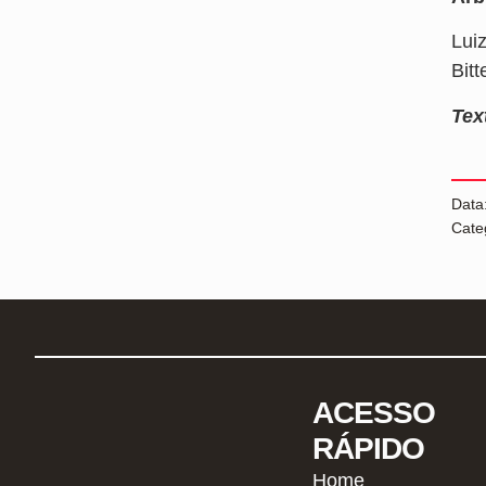
Lui
Bit
Tex
Data
Cate
ACESSO
RÁPIDO
Home