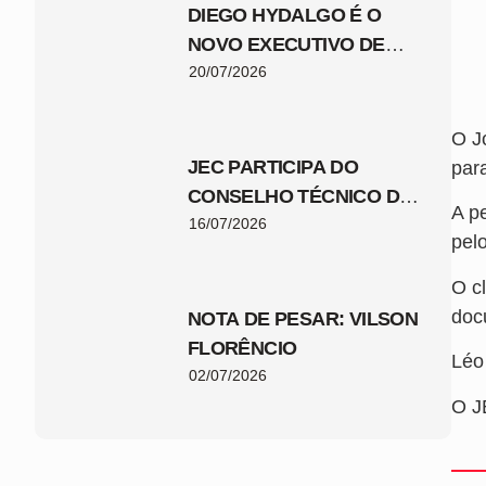
DIEGO HYDALGO É O
NOVO EXECUTIVO DE
FUTEBOL DO JEC
20/07/2026
O J
JEC PARTICIPA DO
par
CONSELHO TÉCNICO DA
A pe
COPA SANTA CATARINA
16/07/2026
pel
2026
O cl
doc
NOTA DE PESAR: VILSON
FLORÊNCIO
Léo
02/07/2026
O J