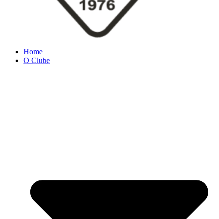
Home
O Clube