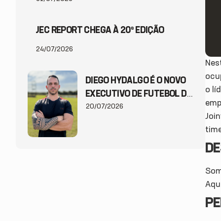
JEC REPORT CHEGA À 20ª EDIÇÃO
24/07/2026
Nes
ocu
DIEGO HYDALGO É O NOVO
o lí
EXECUTIVO DE FUTEBOL DO
emp
JEC
20/07/2026
Join
time
DE
Som
Aqui
P