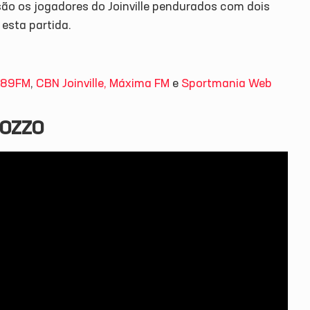
são os jogadores do Joinville pendurados com dois
esta partida.
89FM
,
CBN Joinville,
Máxima FM
e
Sportmania Web
POZZO