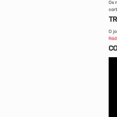
Os m
car
TR
O j
Rád
CO