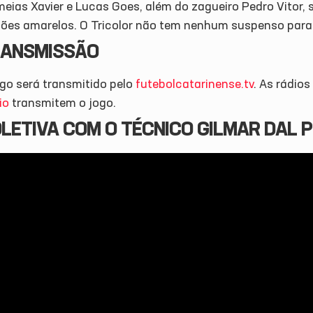
eias Xavier e Lucas Goes, além do zagueiro Pedro Vitor, 
tões amarelos. O Tricolor não tem nenhum suspenso para 
ANSMISSÃO
ogo será transmitido pelo
futebolcatarinense.tv
. As rádios
io
transmitem o jogo.
LETIVA COM O TÉCNICO GILMAR DAL 