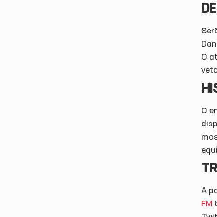
DE
Serã
Dani
O a
vet
HI
O em
dis
mos
equi
TR
A p
FM
t
Twit