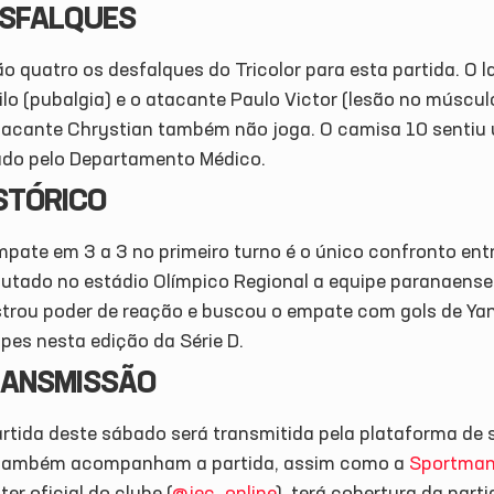
SFALQUES
o quatro os desfalques do Tricolor para esta partida. O l
lo (pubalgia) e o atacante Paulo Victor (lesão no múscul
tacante Chrystian também não joga. O camisa 10 sentiu um
ado pelo Departamento Médico.
STÓRICO
pate em 3 a 3 no primeiro turno é o único confronto entre
putado no estádio Olímpico Regional a equipe paranaense 
trou poder de reação e buscou o empate com gols de Yann 
pes nesta edição da Série D.
ANSMISSÃO
artida deste sábado será transmitida pela plataforma de
ambém acompanham a partida, assim como a
Sportman
ter oficial do clube (
@jec_online
), terá cobertura da part