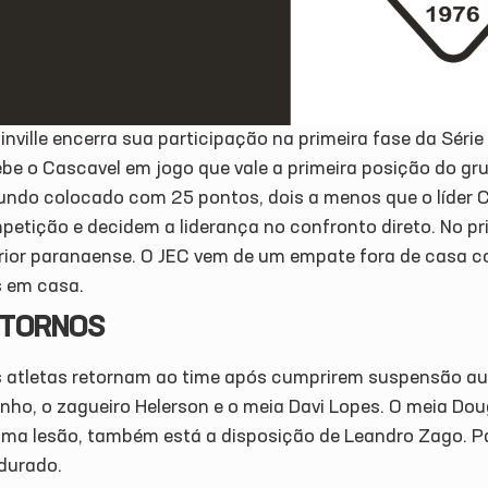
inville encerra sua participação na primeira fase da Série
ebe o Cascavel em jogo que vale a primeira posição do g
undo colocado com 25 pontos, dois a menos que o líder C
petição e decidem a liderança no confronto direto. No p
erior paranaense. O JEC vem de um empate fora de casa c
s em casa.
TORNOS
s atletas retornam ao time após cumprirem suspensão aut
inho, o zagueiro Helerson e o meia Davi Lopes. O meia Do
uma lesão, também está a disposição de Leandro Zago. Pa
durado.