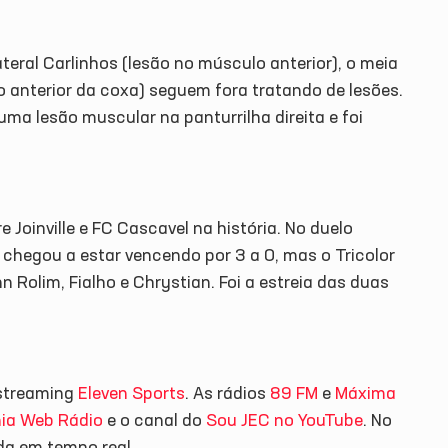
ateral Carlinhos (lesão no músculo anterior), o meia
o anterior da coxa) seguem fora tratando de lesões.
a lesão muscular na panturrilha direita e foi
 Joinville e FC Cascavel na história. No duelo
chegou a estar vencendo por 3 a 0, mas o Tricolor
Rolim, Fialho e Chrystian. Foi a estreia das duas
 streaming
Eleven Sports
. As rádios
89 FM
e
Máxima
ia Web Rádio
e o canal do
Sou JEC no YouTube
. No
ida em tempo real.