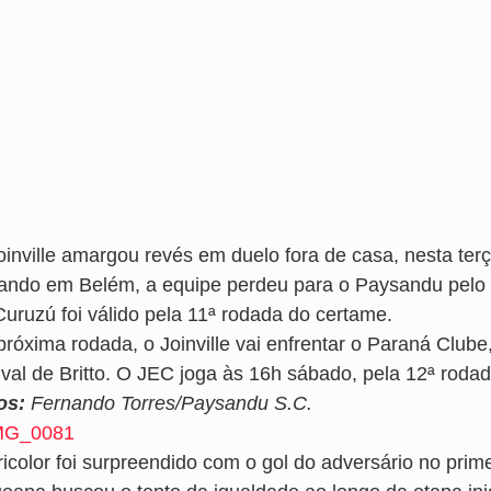
oinville amargou revés em duelo fora de casa, nesta terç
ando em Belém, a equipe perdeu para o Paysandu pelo p
Curuzú foi válido pela 11ª rodada do certame.
próxima rodada, o Joinville vai enfrentar o Paraná Club
ival de Britto. O JEC joga às 16h sábado, pela 12ª roda
os:
Fernando Torres/Paysandu S.C.
icolor foi surpreendido com o gol do adversário no prime