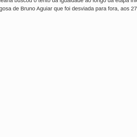
eana buscou o tento da igualdade ao longo da etapa inici
igosa de Bruno Aguiar que foi desviada para fora, aos 27