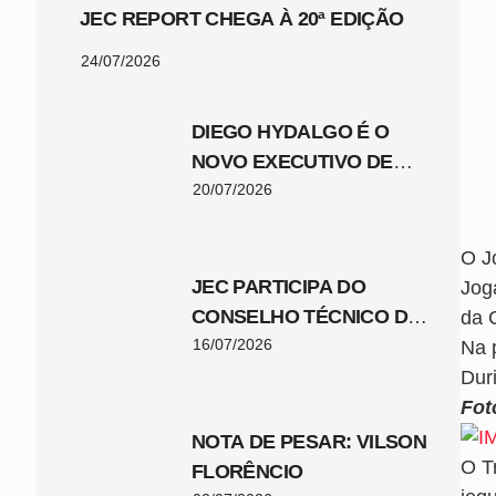
JEC REPORT CHEGA À 20ª EDIÇÃO
24/07/2026
DIEGO HYDALGO É O
NOVO EXECUTIVO DE
FUTEBOL DO JEC
20/07/2026
O J
JEC PARTICIPA DO
Jog
CONSELHO TÉCNICO DA
da 
COPA SANTA CATARINA
16/07/2026
Na 
2026
Dur
Fot
NOTA DE PESAR: VILSON
O Tr
FLORÊNCIO