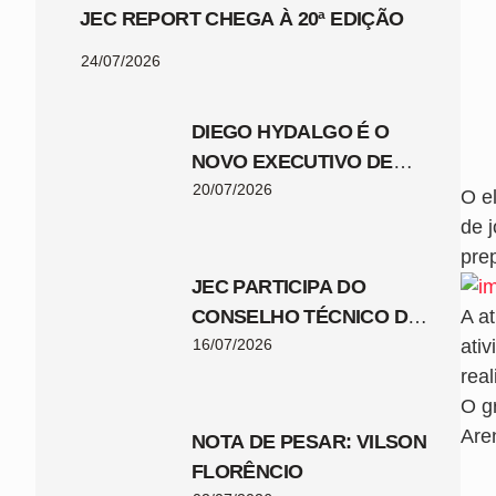
JEC REPORT CHEGA À 20ª EDIÇÃO
24/07/2026
DIEGO HYDALGO É O
NOVO EXECUTIVO DE
FUTEBOL DO JEC
20/07/2026
O e
de j
pre
JEC PARTICIPA DO
CONSELHO TÉCNICO DA
A a
COPA SANTA CATARINA
16/07/2026
ati
2026
rea
O g
Aren
NOTA DE PESAR: VILSON
FLORÊNCIO