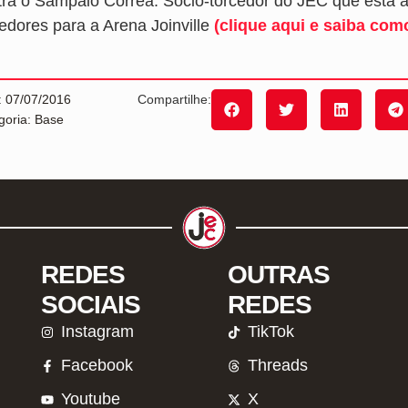
tra o Sampaio Corrêa. Sócio-torcedor do JEC que está adi
cedores para a Arena Joinville
(clique aqui e saiba com
: 07/07/2016
Compartilhe:
goria: Base
REDES
OUTRAS
SOCIAIS
REDES
Instagram
TikTok
Facebook
Threads
Youtube
X