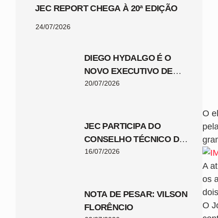
JEC REPORT CHEGA À 20ª EDIÇÃO
24/07/2026
DIEGO HYDALGO É O
NOVO EXECUTIVO DE
FUTEBOL DO JEC
20/07/2026
O e
JEC PARTICIPA DO
pel
CONSELHO TÉCNICO DA
gra
COPA SANTA CATARINA
16/07/2026
2026
A a
os a
dois
NOTA DE PESAR: VILSON
O Jo
FLORÊNCIO