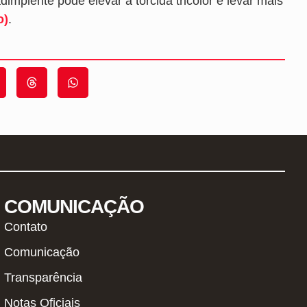
mplente pode elevar a torcida tricolor e levar mais
o)
.
COMUNICAÇÃO
Contato
Comunicação
Transparência
Notas Oficiais