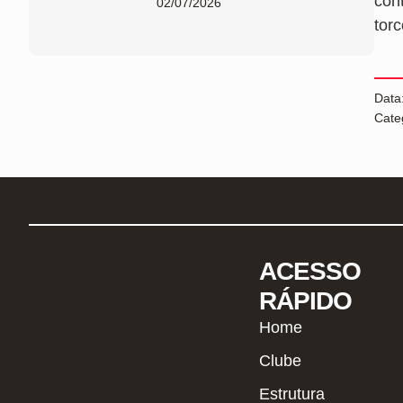
con
02/07/2026
tor
Data
Cate
ACESSO
RÁPIDO
Home
Clube
Estrutura