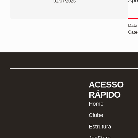
Apó
02/07/2026
Data
Cate
ACESSO
RÁPIDO
Home
Clube
Estrutura