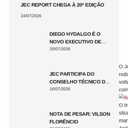
JEC REPORT CHEGA À 20ª EDIÇÃO
24/07/2026
DIEGO HYDALGO É O
NOVO EXECUTIVO DE
FUTEBOL DO JEC
20/07/2026
O Jo
JEC PARTICIPA DO
rod
CONSELHO TÉCNICO DA
vol
COPA SANTA CATARINA
16/07/2026
com
2026
O t
sit
NOTA DE PESAR: VILSON
man
FLORÊNCIO