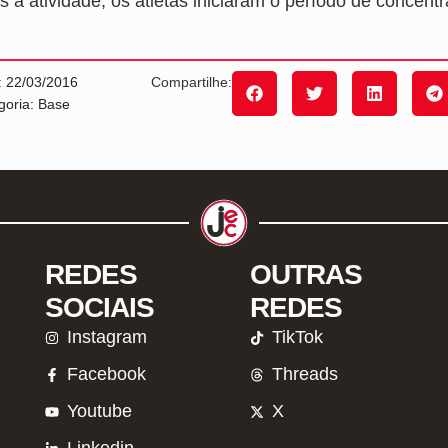
s a atividade, os atletas iniciaram o período de concent
: 22/03/2016
Compartilhe:
goria: Base
REDES
OUTRAS
SOCIAIS
REDES
Instagram
TikTok
Facebook
Threads
Youtube
X