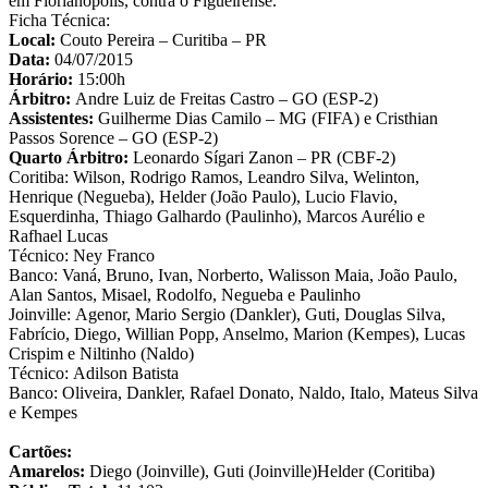
em Florianópolis, contra o Figueirense.
Ficha Técnica:
Local:
Couto Pereira – Curitiba – PR
Data:
04/07/2015
Horário:
15:00h
Árbitro:
Andre Luiz de Freitas Castro – GO (ESP-2)
Assistentes:
Guilherme Dias Camilo – MG (FIFA) e Cristhian
Passos Sorence – GO (ESP-2)
Quarto Árbitro:
Leonardo Sígari Zanon – PR (CBF-2)
Coritiba: Wilson, Rodrigo Ramos, Leandro Silva, Welinton,
Henrique (Negueba), Helder (João Paulo), Lucio Flavio,
Esquerdinha, Thiago Galhardo (Paulinho), Marcos Aurélio e
Rafhael Lucas
Técnico: Ney Franco
Banco: Vaná, Bruno, Ivan, Norberto, Walisson Maia, João Paulo,
Alan Santos, Misael, Rodolfo, Negueba e Paulinho
Joinville: Agenor, Mario Sergio (Dankler), Guti, Douglas Silva,
Fabrício, Diego, Willian Popp, Anselmo, Marion (Kempes), Lucas
Crispim e Niltinho (Naldo)
Técnico: Adilson Batista
Banco: Oliveira, Dankler, Rafael Donato, Naldo, Italo, Mateus Silva
e Kempes
Cartões:
Amarelos:
Diego (Joinville), Guti (Joinville)Helder (Coritiba)