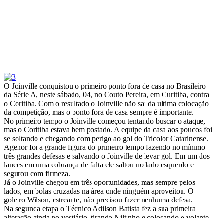
O Joinville conquistou o primeiro ponto fora de casa no Brasileiro
da Série A, neste sábado, 04, no Couto Pereira, em Curitiba, contra
o Coritiba. Com o resultado o Joinville não sai da ultima colocação
da competição, mas o ponto fora de casa sempre é importante.
No primeiro tempo o Joinville começou tentando buscar o ataque,
mas o Coritiba estava bem postado. A equipe da casa aos poucos foi
se soltando e chegando com perigo ao gol do Tricolor Catarinense.
Agenor foi a grande figura do primeiro tempo fazendo no mínimo
três grandes defesas e salvando o Joinville de levar gol. Em um dos
lances em uma cobrança de falta ele saltou no lado esquerdo e
segurou com firmeza.
Já o Joinville chegou em três oportunidades, mas sempre pelos
lados, em bolas cruzadas na área onde ninguém aproveitou. O
goleiro Wilson, estreante, não precisou fazer nenhuma defesa.
Na segunda etapa o Técnico Adilson Batista fez a sua primeira
alteração ainda no vestiário, tirando Niltinho e colocando o volante