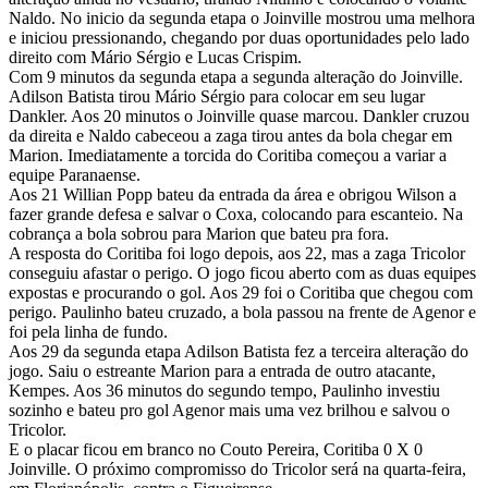
Naldo. No inicio da segunda etapa o Joinville mostrou uma melhora
e iniciou pressionando, chegando por duas oportunidades pelo lado
direito com Mário Sérgio e Lucas Crispim.
Com 9 minutos da segunda etapa a segunda alteração do Joinville.
Adilson Batista tirou Mário Sérgio para colocar em seu lugar
Dankler. Aos 20 minutos o Joinville quase marcou. Dankler cruzou
da direita e Naldo cabeceou a zaga tirou antes da bola chegar em
Marion. Imediatamente a torcida do Coritiba começou a variar a
equipe Paranaense.
Aos 21 Willian Popp bateu da entrada da área e obrigou Wilson a
fazer grande defesa e salvar o Coxa, colocando para escanteio. Na
cobrança a bola sobrou para Marion que bateu pra fora.
A resposta do Coritiba foi logo depois, aos 22, mas a zaga Tricolor
conseguiu afastar o perigo. O jogo ficou aberto com as duas equipes
expostas e procurando o gol. Aos 29 foi o Coritiba que chegou com
perigo. Paulinho bateu cruzado, a bola passou na frente de Agenor e
foi pela linha de fundo.
Aos 29 da segunda etapa Adilson Batista fez a terceira alteração do
jogo. Saiu o estreante Marion para a entrada de outro atacante,
Kempes. Aos 36 minutos do segundo tempo, Paulinho investiu
sozinho e bateu pro gol Agenor mais uma vez brilhou e salvou o
Tricolor.
E o placar ficou em branco no Couto Pereira, Coritiba 0 X 0
Joinville. O próximo compromisso do Tricolor será na quarta-feira,