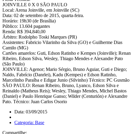
JOINVILLE 0 X 0 SÃO PAULO
Local: Arena Joinville, em Joinville (SC)
Data: 02 de setembro de 2015, quarta-feira.
Horário: 19h30 (de Brasília)
Público: 13.604 pagantes
Renda: R$ 394,840,00
Árbitro: Rodolpho Toski Marques (PR)
Assistentes: Fabricio Vilarinho da Silva (GO) e Guilherme Dias
Camilo (MG)
Cartões amarelos: Guti, Edson Ratinho e Kempes (Joinville); Renan
Ribeiro, Edson Silva, Wesley, Thiago Mendes e Alexandre Pato
(São Paulo)
JOINVILLE: Agenor; Mario Sérgio, Bruno Aguiar, Guti e Diego;
Naldo, Fabrício (Danrlei), Kadu (Kempes) e Edson Ratinho,
Marcelinho Paraíba e Edigar Junio (Silvinho) Técnico: PC Gusmão
SÃO PAULO: Renan Ribeiro, Bruno, Lyanco, Edson Silva e
Reinaldo (Matheus Reis); Wesley, Thiago Mendes, Michel Bastos
(Daniel) e Paulo Henrique Ganso; Wilder (Centurión) e Alexandre
Pato. Técnico: Juan Carlos Osorio
Data: 03/09/2015
Categoria: Base
Compartilhe: