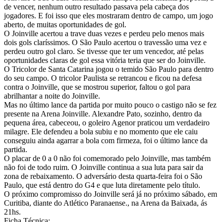
de vencer, nenhum outro resultado passava pela cabeça dos
jogadores. E foi isso que eles mostraram dentro de campo, um jogo
aberto, de muitas oportunidades de gol.
O Joinville acertou a trave duas vezes e perdeu pelo menos mais
dois gols claríssimos. O São Paulo acertou o travessão uma vez e
perdeu outro gol claro. Se tivesse que ter um vencedor, até pelas
oportunidades claras de gol essa vitória teria que ser do Joinville.
O Tricolor de Santa Catarina jogou o temido São Paulo para dentro
do seu campo. O tricolor Paulista se retrancou e ficou na defesa
contra o Joinville, que se mostrou superior, faltou o gol para
abrilhantar a noite do Joinville.
Mas no último lance da partida por muito pouco o castigo não se fez
presente na Arena Joinville. Alexandre Pato, sozinho, dentro da
pequena área, cabeceou, o goleiro Agenor praticou um verdadeiro
milagre. Ele defendeu a bola subiu e no momento que ele caiu
conseguiu ainda agarrar a bola com firmeza, foi o último lance da
partida.
O placar de 0 a 0 não foi comemorado pelo Joinville, mas também
não foi de todo ruim. O Joinville continua a sua luta para sair da
zona de rebaixamento. O adversário desta quarta-feira foi o São
Paulo, que está dentro do G4 e que luta diretamente pelo título.
O próximo compromisso do Joinville será já no próximo sábado, em
Curitiba, diante do Atlético Paranaense., na Arena da Baixada, ás
21hs.
Ficha Técnica: