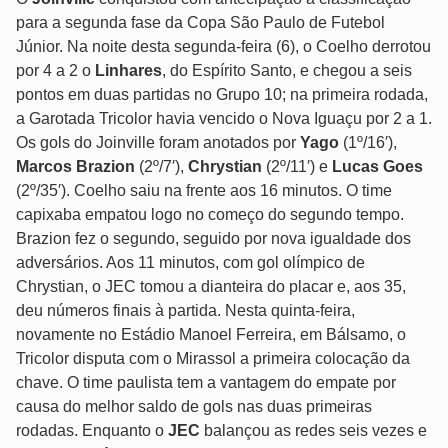
para a segunda fase da Copa São Paulo de Futebol
Júnior. Na noite desta segunda-feira (6), o Coelho derrotou
por 4 a 2 o
Linhares
, do Espírito Santo, e chegou a seis
pontos em duas partidas no Grupo 10; na primeira rodada,
a Garotada Tricolor havia vencido o Nova Iguaçu por 2 a 1.
Os gols do Joinville foram anotados por
Yago
(1º/16′),
Marcos Brazion
(2º/7′),
Chrystian
(2º/11′) e
Lucas Goes
(2º/35′). Coelho saiu na frente aos 16 minutos. O time
capixaba empatou logo no começo do segundo tempo.
Brazion fez o segundo, seguido por nova igualdade dos
adversários. Aos 11 minutos, com gol olímpico de
Chrystian, o JEC tomou a dianteira do placar e, aos 35,
deu números finais à partida. Nesta quinta-feira,
novamente no Estádio Manoel Ferreira, em Bálsamo, o
Tricolor disputa com o Mirassol a primeira colocação da
chave. O time paulista tem a vantagem do empate por
causa do melhor saldo de gols nas duas primeiras
rodadas. Enquanto o
JEC
balançou as redes seis vezes e