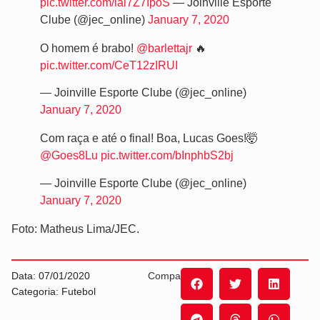
pic.twitter.com/lai7Z7IpoS
— Joinville Esporte
Clube (@jec_online)
January 7, 2020
O homem é brabo!
@barlettajr
🔥
pic.twitter.com/CeT12zIRUI
— Joinville Esporte Clube (@jec_online)
January 7, 2020
Com raça e até o final! Boa, Lucas Goes!🤯
@Goes8Lu
pic.twitter.com/bInphbS2bj
— Joinville Esporte Clube (@jec_online)
January 7, 2020
Foto: Matheus Lima/JEC.
Data: 07/01/2020
Compartilhe:
Categoria: Futebol