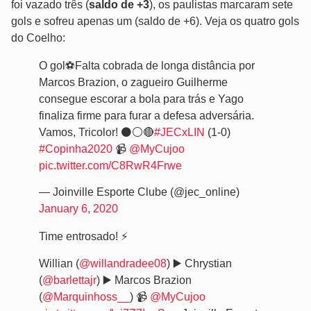
foi vazado três (
saldo de +3
), os paulistas marcaram sete
gols e sofreu apenas um (saldo de +6). Veja os quatro gols
do Coelho:
O gol⚽️Falta cobrada de longa distância por
Marcos Brazion, o zagueiro Guilherme
consegue escorar a bola para trás e Yago
finaliza firme para furar a defesa adversária.
Vamos, Tricolor! ⚫️⚪️🔴
#JECxLIN
(1-0)
#Copinha2020
📹
@MyCujoo
pic.twitter.com/C8RwR4Frwe
— Joinville Esporte Clube (@jec_online)
January 6, 2020
Time entrosado! ⚡️
Willian (
@willandradee08
) ▶️ Chrystian
(
@barlettajr
) ▶️ Marcos Brazion
(
@Marquinhoss__
) 📹
@MyCujoo