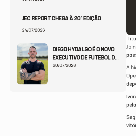
JEC REPORT CHEGA À 20ª EDIÇÃO
24/07/2026
Titu
Join
DIEGO HYDALGO É O NOVO
pas
EXECUTIVO DE FUTEBOL DO
JEC
20/07/2026
A h
Ope
depo
Iva
pela
Seg
vitó