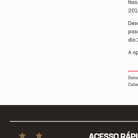
Nas
201
Des
pas
dia 
A ap
Data
Cate
ACESSO RÁP