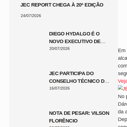
JEC REPORT CHEGA À 20ª EDIÇÃO
24/07/2026
DIEGO HYDALGO É O
NOVO EXECUTIVO DE
FUTEBOL DO JEC
20/07/2026
Em 
alc
com
JEC PARTICIPA DO
seg
CONSELHO TÉCNICO DA
Veja
COPA SANTA CATARINA
16/07/2026
2026
No p
Dár
da a
NOTA DE PESAR: VILSON
Dep
FLORÊNCIO