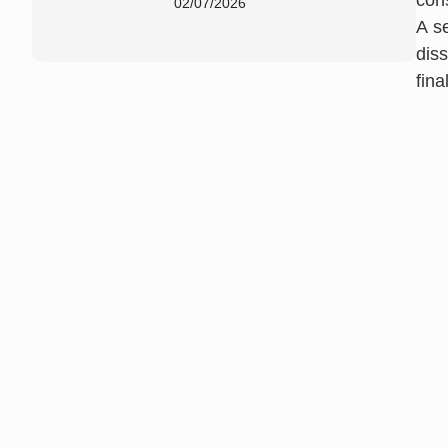
con
02/07/2026
A s
diss
fin