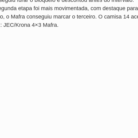
seguiu furar o bloqueio e descontou antes do intervalo.
egunda etapa foi mais movimentada, com destaque para 
o, o Mafra conseguiu marcar o terceiro. O camisa 14 acer
al: JEC/Krona 4×3 Mafra.