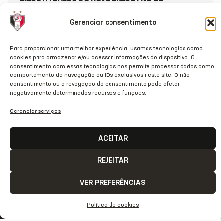
FUTEBOL DO JEC
Gerenciar consentimento
20/07/2026
Para proporcionar uma melhor experiência, usamos tecnologias como
cookies para armazenar e/ou acessar informações do dispositivo. O
consentimento com essas tecnologias nos permite processar dados como
comportamento da navegação ou IDs exclusivos neste site. O não
consentimento ou a revogação do consentimento pode afetar
negativamente determinados recursos e funções.
Gerenciar serviços
ACEITAR
REJEITAR
VER PREFERÊNCIAS
ACESSO
REDES
OUTRAS
COMUNICAÇÃ
RÁPIDO
SOCIAIS
REDES
Política de cookies
Contato
Home
Instagram
TikTok